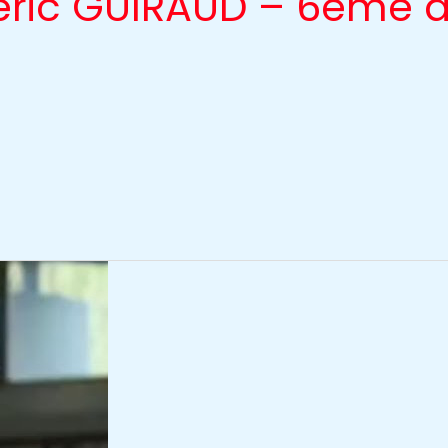
déric GUIRAUD – 6eme 